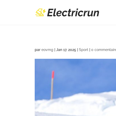
par
eovmg
|
Jan 17, 2025
|
Sport
|
0 commentair