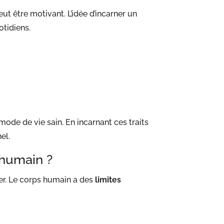
peut être motivant. L’idée d’incarner un
otidiens.
ode de vie sain. En incarnant ces traits
el.
 humain ?
rer. Le corps humain a des
limites